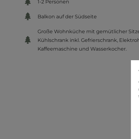
1-2 Personen
Balkon auf der Südseite
Große Wohnküche mit gemütlicher Sitze
Kühlschrank inkl. Gefrierschrank, Elektr
Kaffeemaschine und Wasserkocher.