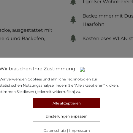
1 großer Wohnbereic
Badezimmer mit Dus
Haarföhn
cke, ausgestattet mit
oherd und Backofen,
Kostenloses WLAN ste
Wir brauchen Ihre Zustimmung
JETZT ANFRAGEN
Wir verwenden Cookies und ähnliche Technologien zur
statistischen Nutzungsanalyse. Indem Sie "Alle akzeptieren" klicken,
stimmen Sie diesen (jederzeit widerruflich) zu.
Alle akzeptieren
Belegungskalender
Einstellungen anpassen
Datenschutz
|
Impressum