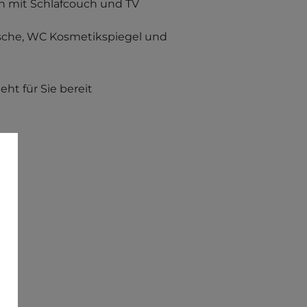
h mit Schlafcouch und TV
che, WC Kosmetikspiegel und
ht für Sie bereit